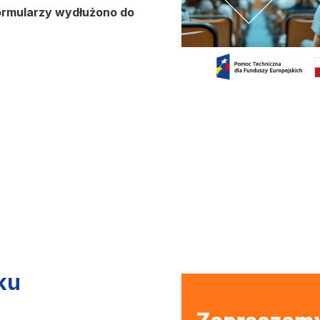
ormularzy
wydłużono
do
sku