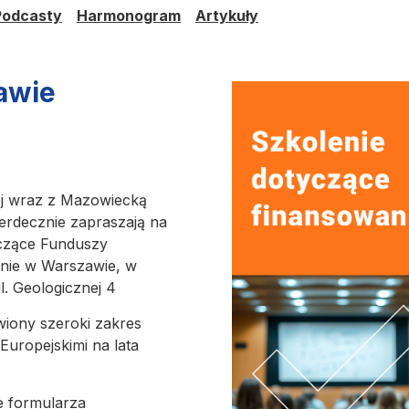
Podcasty
Harmonogram
Artykuły
zawie
ej wraz z Mazowiecką
serdecznie zapraszają na
yczące Funduszy
rnie w Warszawie, w
. Geologicznej 4
wiony szeroki zakres
uropejskimi na lata
e formularza