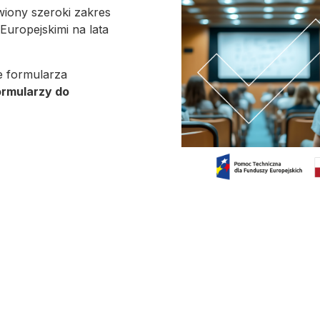
wiony szeroki zakres
uropejskimi na lata
e formularza
ormularzy do