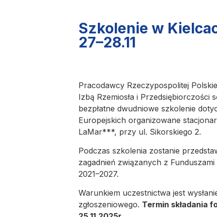
Szkolenie w Kielca
27–28.11
Pracodawcy Rzeczypospolitej Polski
Izbą Rzemiosła i Przedsiębiorczości 
bezpłatne dwudniowe szkolenie dot
Europejskich organizowane stacjonar
LaMar***, przy ul. Sikorskiego 2.
Podczas szkolenia zostanie przedsta
zagadnień związanych z Funduszami E
2021–2027.
Warunkiem uczestnictwa jest wysłani
zgłoszeniowego.
Termin składania f
25.11.2025r.