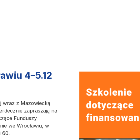
awiu 4–5.12
ej wraz z Mazowiecką
serdecznie zapraszają na
yczące Funduszy
rnie we Wrocławiu, w
j 60.