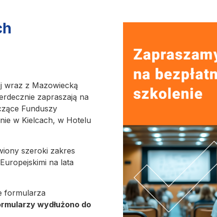
ch
ej wraz z Mazowiecką
serdecznie zapraszają na
yczące Funduszy
nie w Kielcach, w Hotelu
wiony szeroki zakres
uropejskimi na lata
e formularza
ormularzy
wydłużono
do