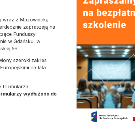
ej wraz z Mazowiecką
serdecznie zapraszają na
yczące Funduszy
rnie w Gdańsku, w
kiej 56.
wiony szeroki zakres
uropejskimi na lata
e formularza
ormularzy
wydłużono
do